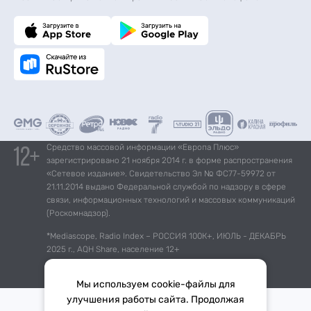
Средство массовой информации «Европа Плюс»
зарегистрировано 21 ноября 2014 г. в форме распространения
«Сетевое издание». Свидетельство Эл № ФС77-59972 от
21.11.2014 выдано Федеральной службой по надзору в сфере
связи, информационных технологий и массовых коммуникаций
(Роскомнадзор).
*Mediascope, Radio Index – РОССИЯ 100К+, ИЮЛЬ - ДЕКАБРЬ
2025 г., AQH Share, население 12+
Мы используем cookie-файлы для
улучшения работы сайта. Продолжая