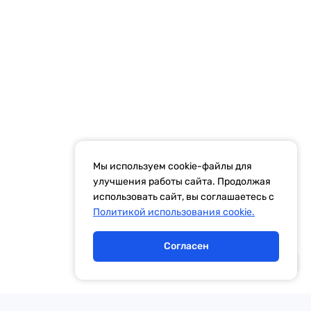
Мы используем cookie-файлы для
улучшения работы сайта. Продолжая
идетельство Эл № ФС77-59972 от 21.11.2014 выдано Федеральной
использовать сайт, вы соглашаетесь с
Политикой использования cookie.
Согласен