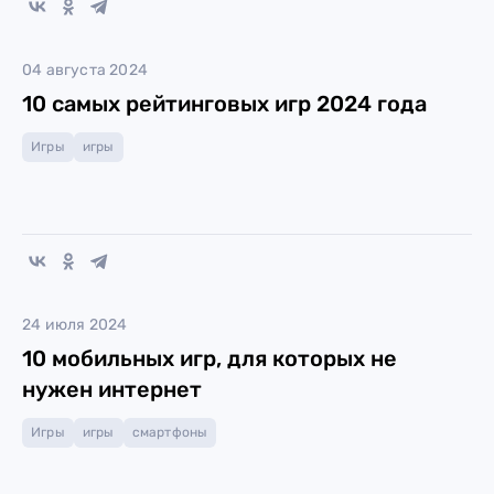
04 августа 2024
10 самых рейтинговых игр 2024 года
Игры
игры
24 июля 2024
10 мобильных игр, для которых не
нужен интернет
Игры
игры
смартфоны