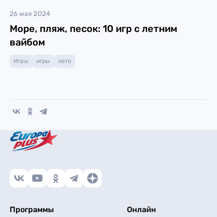
26 мая 2024
Море, пляж, песок: 10 игр с летним
вайбом
Игры
игры
лето
Программы
Онлайн