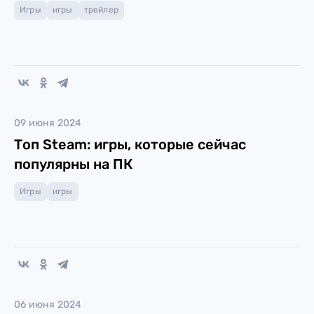
Игры
игры
трейлер
09 июня 2024
Топ Steam: игры, которые сейчас
популярны на ПК
Игры
игры
06 июня 2024