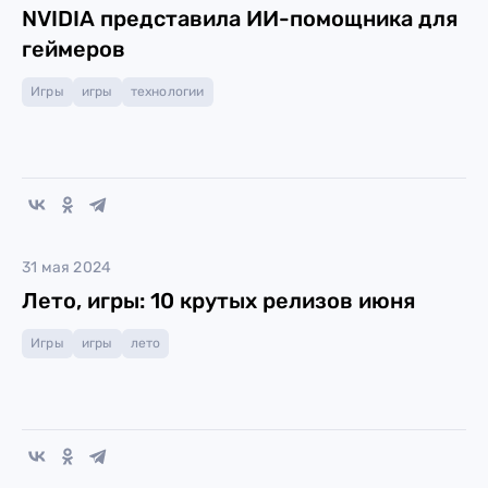
NVIDIA представила ИИ-помощника для
геймеров
Игры
игры
технологии
31 мая 2024
Лето, игры: 10 крутых релизов июня
Игры
игры
лето