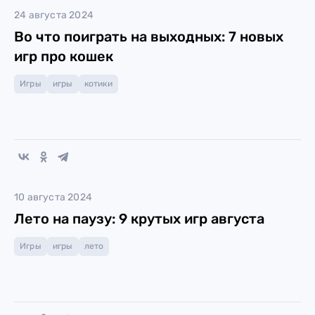
24 августа 2024
Во что поиграть на выходных: 7 новых
игр про кошек
Игры
игры
котики
10 августа 2024
Лето на паузу: 9 крутых игр августа
Игры
игры
лето