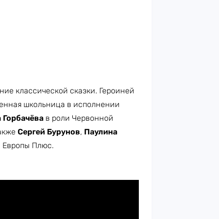
ие классической сказки. Героиней
менная школьница в исполнении
 Горбачёва
в роли Червонной
также
Сергей Бурунов
,
Паулина
е Европы Плюс.