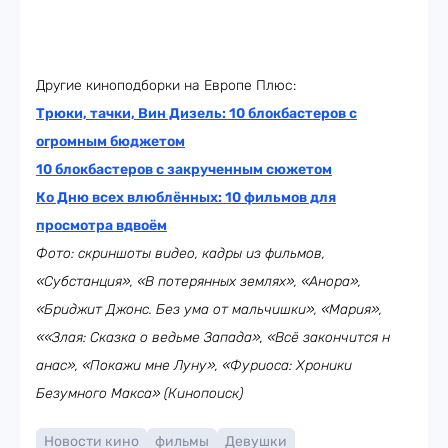
Другие киноподборки на Европе Плюс:
Трюки, тачки, Вин Дизель: 10 блокбастеров с
огромным бюджетом
10 блокбастеров с закрученным сюжетом
Ко Дню всех влюблённых: 10 фильмов для
просмотра вдвоём
Фото: скриншоты видео, кадры из фильмов,
«Субстанция», «В потерянных землях», «Анора»,
«Бриджит Джонс. Без ума от мальчишки», «Мария»,
««Злая: Сказка о ведьме Запада», «Всё закончится н
анас», «Покажи мне Луну», «Фуриоса: Хроники
Безумного Макса» (Кинопоиск)
Новости кино
фильмы
Девушки