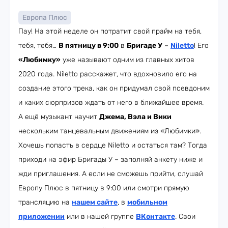
Европа Плюс
Пау! На этой неделе он потратит свой прайм на тебя,
тебя, тебя…
В пятницу в 9:00
в
Бригаде У
–
Niletto
! Его
«Любимку»
уже называют одним из главных хитов
2020 года. Niletto расскажет, что вдохновило его на
создание этого трека, как он придумал свой псевдоним
и каких сюрпризов ждать от него в ближайшее время.
А ещё музыкант научит
Джема, Вэла и Вики
нескольким танцевальным движениям из «Любимки».
Хочешь попасть в сердце Niletto и остаться там? Тогда
приходи на эфир Бригады У – заполняй анкету ниже и
жди приглашения. А если не сможешь прийти, слушай
Европу Плюс в пятницу в 9:00 или смотри прямую
трансляцию на
нашем сайте
, в
мобильном
приложении
или в нашей группе
ВКонтакте
. Свои