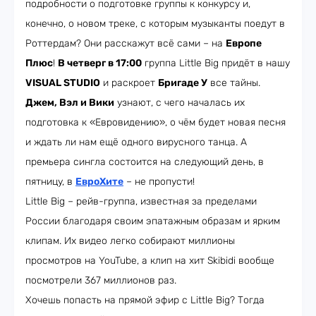
подробности о подготовке группы к конкурсу и,
конечно, о новом треке, с которым музыканты поедут в
Роттердам? Они расскажут всё сами – на
Европе
Плюс
!
В четверг в 17:00
группа Little Big придёт в нашу
VISUAL STUDIO
и раскроет
Бригаде У
все тайны.
Джем, Вэл и Вики
узнают, с чего началась их
подготовка к «Евровидению», о чём будет новая песня
и ждать ли нам ещё одного вирусного танца. А
премьера сингла состоится на следующий день, в
пятницу, в
ЕвроХите
– не пропусти!
Little Big – рейв-группа, известная за пределами
России благодаря своим эпатажным образам и ярким
клипам. Их видео легко собирают миллионы
просмотров на YouTube, а клип на хит Skibidi вообще
посмотрели 367 миллионов раз.
Хочешь попасть на прямой эфир с Little Big? Тогда