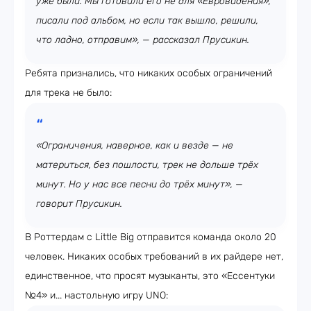
уже были. Мы готовили его не для «Евровидения»,
писали под альбом, но если так вышло, решили,
что ладно, отправим», — рассказал Прусикин.
Ребята признались, что никаких особых ограничений
для трека не было:
«Ограничения, наверное, как и везде — не
материться, без пошлости, трек не дольше трёх
минут. Но у нас все песни до трёх минут», —
говорит Прусикин.
В Роттердам с Little Big отправится команда около 20
человек. Никаких особых требований в их райдере нет,
единственное, что просят музыканты, это «Ессентуки
№4» и... настольную игру UNO: