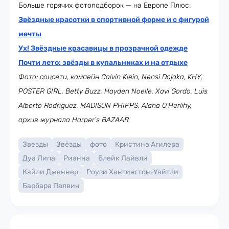
Больше горячих фотоподборок — на Европе Плюс:
Звёздные красотки в спортивной форме и с фигурой
мечты
Ух! Звёздные красавицы в прозрачной одежде
Почти лето: звёзды в купальниках и на отдыхе
Фото: соцсети, кампейн Calvin Klein,
Nensi Dojaka, KHY,
POSTER GIRL,
Betty Buzz, Hayden Noelle, Xavi Gordo, Luis
Alberto Rodriguez, MADISON PHIPPS
, Alana O’Herlihy,
архив журнала Harper’s BAZAAR
Звезды
Звёзды
фото
Кристина Агилера
Дуа Липа
Рианна
Блейк Лайвли
Кайли Дженнер
Роузи Хантингтон-Уайтли
Барбара Палвин