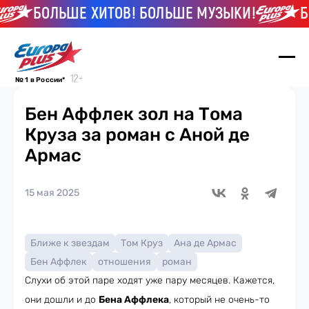
БОЛЬШЕ ХИТОВ! БОЛЬШЕ МУЗЫКИ!
БОЛ
№ 1 в России*
Бен Аффлек зол на Тома
Круза за роман с Аной де
Армас
15 мая 2025
Ближе к звездам
Том Круз
Ана де Армас
Бен Аффлек
отношения
роман
Слухи об этой паре ходят уже пару месяцев. Кажется,
они дошли и до
Бена Аффлека
, который не очень-то