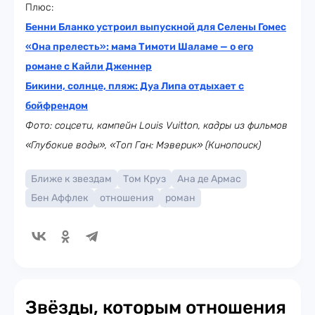
Плюс:
Бенни Бланко устроил выпускной для Селены Гомес
«Она прелесть»: мама Тимоти Шаламе — о его
романе с Кайли Дженнер
Бикини, солнце, пляж: Дуа Липа отдыхает с
бойфрендом
Фото: соцсети, кампейн Louis Vuitton, кадры из фильмов
«Глубокие воды», «Топ Ган: Мэверик» (Кинопоиск)
Ближе к звездам
Том Круз
Ана де Армас
Бен Аффлек
отношения
роман
Звёзды, которым отношения