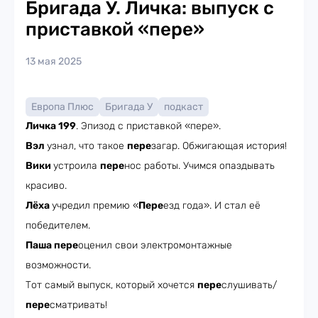
Бригада У. Личка: выпуск с
приставкой «пере»
13 мая 2025
Европа Плюс
Бригада У
подкаст
Личка 199
. Эпизод с приставкой «пере».
Вэл
узнал, что такое
пере
загар. Обжигающая история!
Вики
устроила
пере
нос работы. Учимся опаздывать
красиво.
Лёха
учредил премию «
Пере
езд года». И стал её
победителем.
Паша пере
оценил свои электромонтажные
возможности.
Тот самый выпуск, который хочется
пере
слушивать/
пере
сматривать!